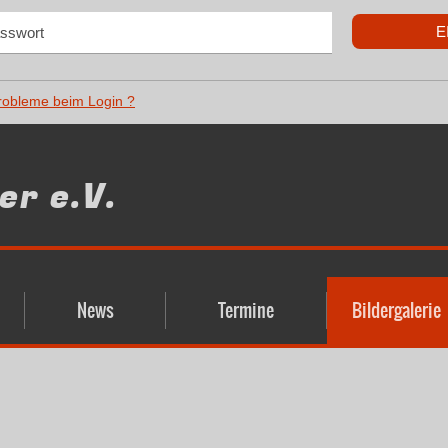
robleme beim Login ?
r e.V.
News
Termine
Bildergalerie