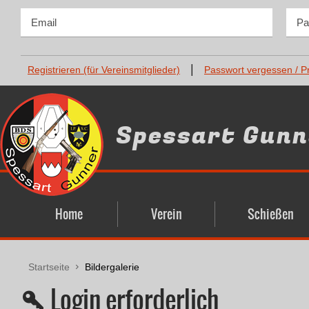
|
Registrieren (für Vereinsmitglieder)
Passwort vergessen / P
Spessart Gunne
Home
Verein
Schießen
Startseite
Bildergalerie
Login erforderlich