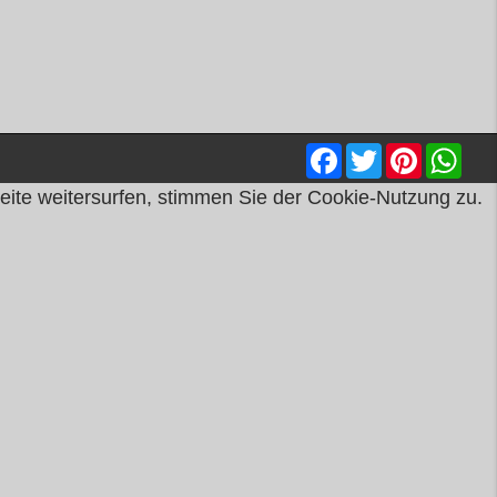
Facebook
Twitter
Pinterest
Wha
ite weitersurfen, stimmen Sie der Cookie-Nutzung zu.